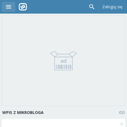
Zaloguj się
WPIS Z MIKROBLOGA