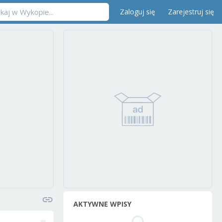
Zaloguj się
Zarejestruj się
AKTYWNE WPISY