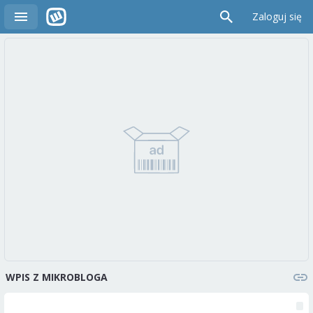
Zaloguj się
WPIS Z MIKROBLOGA