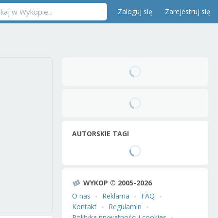
Zaloguj się
Zarejestruj się
AUTORSKIE TAGI
WYKOP © 2005-2026
O nas
Reklama
FAQ
Kontakt
Regulamin
Polityka prywatności i cookies