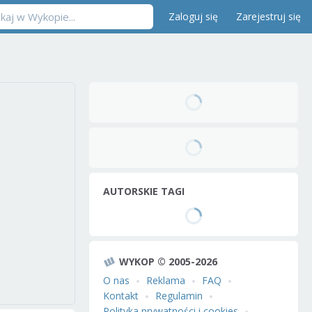
Zaloguj się
Zarejestruj się
AUTORSKIE TAGI
WYKOP © 2005-2026
O nas
Reklama
FAQ
Kontakt
Regulamin
Polityka prywatności i cookies