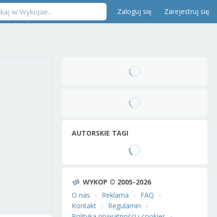
Zaloguj się
Zarejestruj się
AUTORSKIE TAGI
WYKOP © 2005-2026
O nas
Reklama
FAQ
Kontakt
Regulamin
Polityka prywatności i cookies