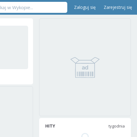
Zaloguj się
Zarejestruj się
HITY
tygodnia