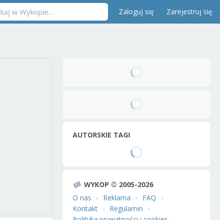
Zaloguj się
Zarejestruj się
AUTORSKIE TAGI
WYKOP © 2005-2026
O nas
Reklama
FAQ
Kontakt
Regulamin
Polityka prywatności i cookies