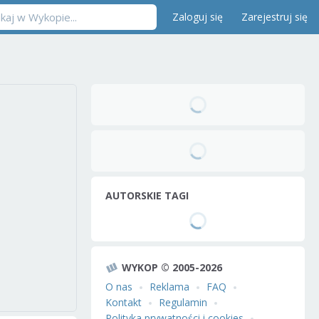
Zaloguj się
Zarejestruj się
AUTORSKIE TAGI
WYKOP © 2005-2026
O nas
Reklama
FAQ
Kontakt
Regulamin
Polityka prywatności i cookies