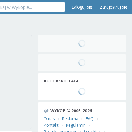
Zaloguj się
Zarejestruj się
AUTORSKIE TAGI
WYKOP © 2005-2026
O nas
Reklama
FAQ
Kontakt
Regulamin
Polityka prywatności i cookies