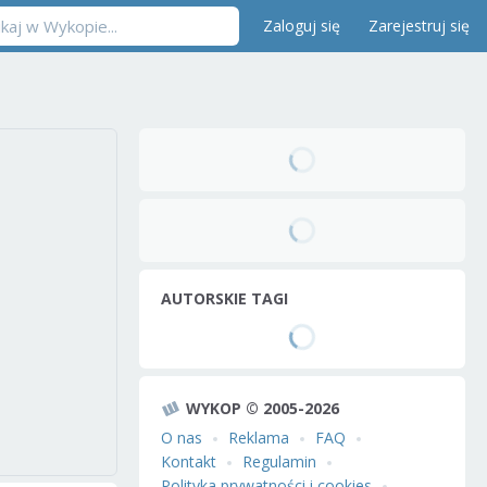
Zaloguj się
Zarejestruj się
AUTORSKIE TAGI
WYKOP © 2005-2026
O nas
Reklama
FAQ
Kontakt
Regulamin
Polityka prywatności i cookies