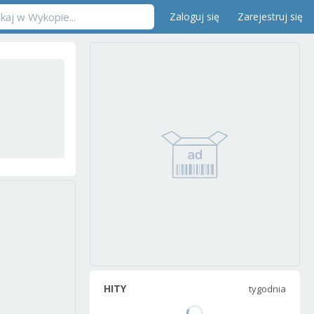
Zaloguj się
Zarejestruj się
HITY
tygodnia