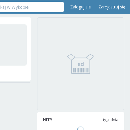
Zaloguj się
Zarejestruj się
HITY
tygodnia