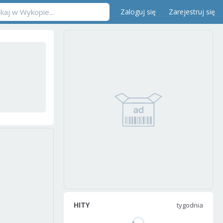
Zaloguj się
Zarejestruj się
HITY
tygodnia