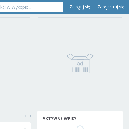
Zaloguj się
Zarejestruj się
AKTYWNE WPISY