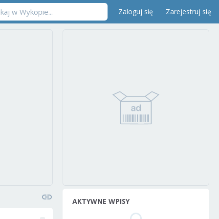
Zaloguj się
Zarejestruj się
AKTYWNE WPISY