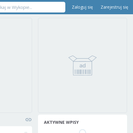
Zaloguj się
Zarejestruj się
AKTYWNE WPISY