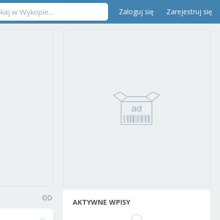
Zaloguj się
Zarejestruj się
AKTYWNE WPISY