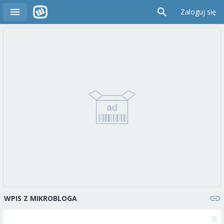
Zaloguj się
WPIS Z MIKROBLOGA