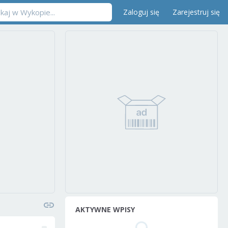
Zaloguj się
Zarejestruj się
AKTYWNE WPISY