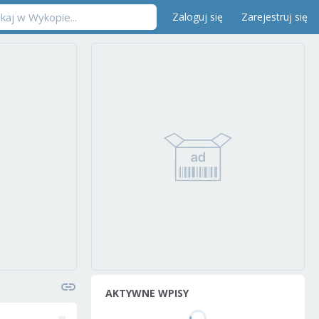
Zaloguj się
Zarejestruj się
AKTYWNE WPISY