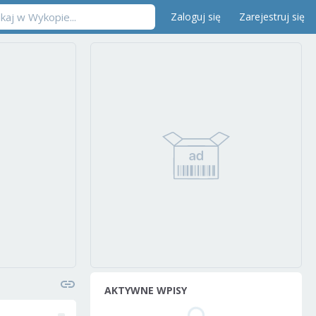
Zaloguj się
Zarejestruj się
AKTYWNE WPISY