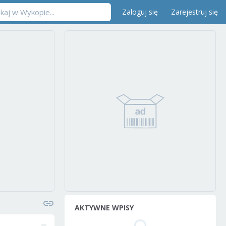
Zaloguj się
Zarejestruj się
AKTYWNE WPISY