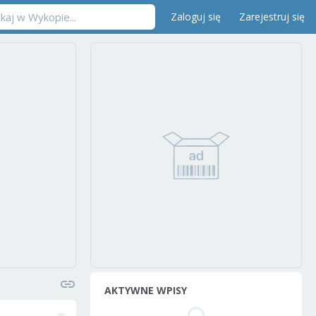
Zaloguj się
Zarejestruj się
AKTYWNE WPISY