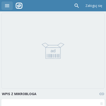
Zaloguj się
WPIS Z MIKROBLOGA