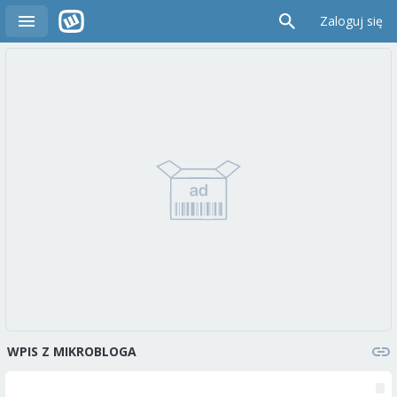
Zaloguj się
WPIS Z MIKROBLOGA