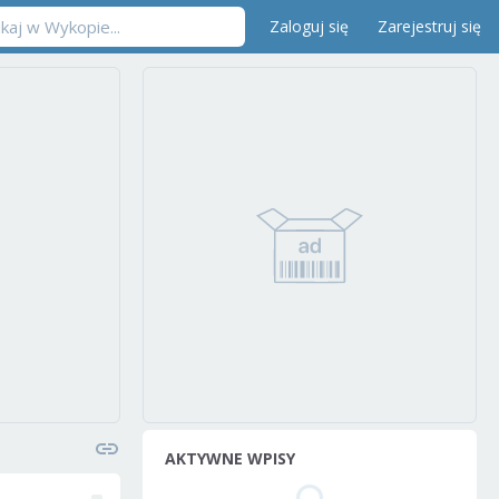
Zaloguj się
Zarejestruj się
AKTYWNE WPISY