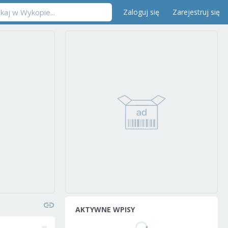
Zaloguj się
Zarejestruj się
AKTYWNE WPISY