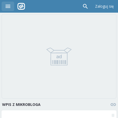
Zaloguj się
WPIS Z MIKROBLOGA