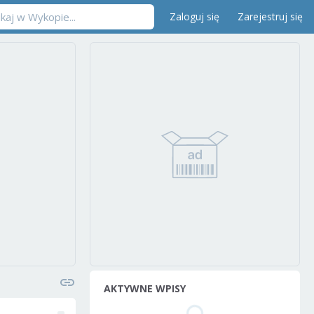
Zaloguj się
Zarejestruj się
AKTYWNE WPISY