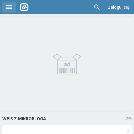
Zaloguj się
WPIS Z MIKROBLOGA