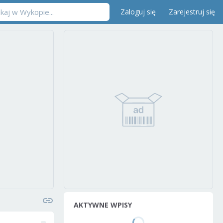
Zaloguj się
Zarejestruj się
AKTYWNE WPISY