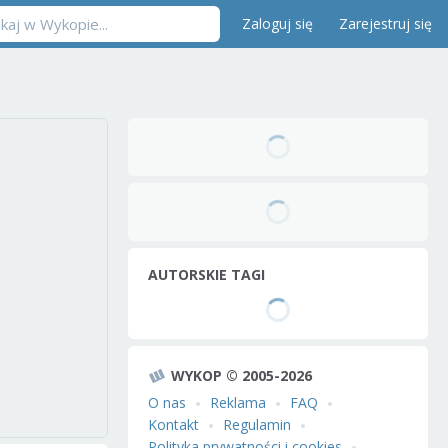
Zaloguj się
Zarejestruj się
AUTORSKIE TAGI
WYKOP © 2005-2026
O nas
Reklama
FAQ
Kontakt
Regulamin
Polityka prywatności i cookies