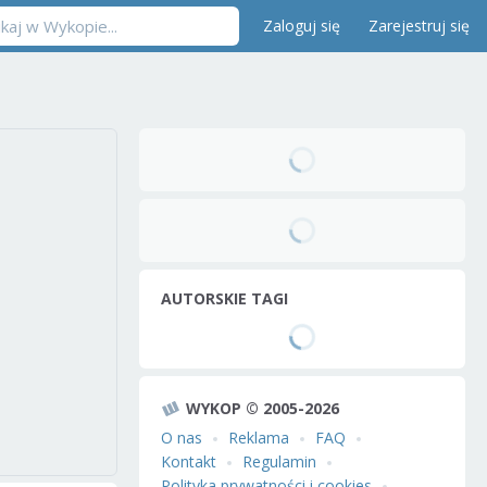
Zaloguj się
Zarejestruj się
AUTORSKIE TAGI
WYKOP © 2005-2026
O nas
Reklama
FAQ
Kontakt
Regulamin
Polityka prywatności i cookies