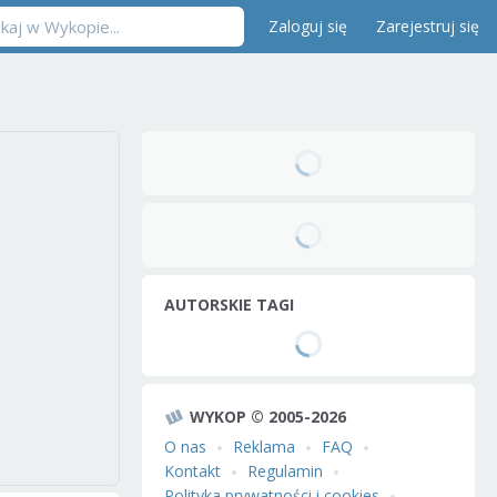
Zaloguj się
Zarejestruj się
AUTORSKIE TAGI
WYKOP © 2005-2026
O nas
Reklama
FAQ
Kontakt
Regulamin
Polityka prywatności i cookies