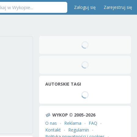
Zaloguj się
Zarejestruj się
AUTORSKIE TAGI
WYKOP © 2005-2026
O nas
Reklama
FAQ
Kontakt
Regulamin
Polityka prywatności i cookies