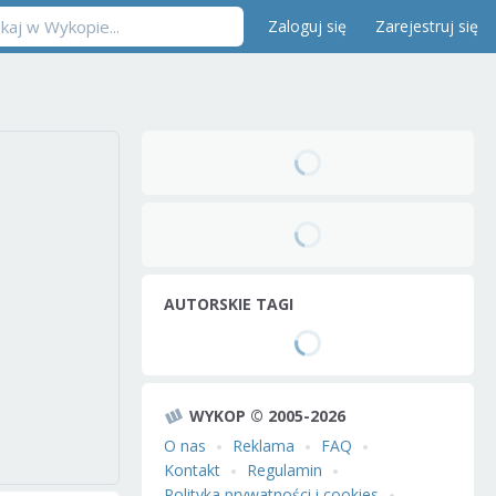
Zaloguj się
Zarejestruj się
AUTORSKIE TAGI
WYKOP © 2005-2026
O nas
Reklama
FAQ
Kontakt
Regulamin
Polityka prywatności i cookies