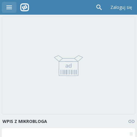
Zaloguj się
WPIS Z MIKROBLOGA