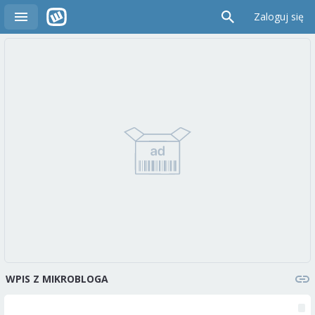
Zaloguj się
WPIS Z MIKROBLOGA