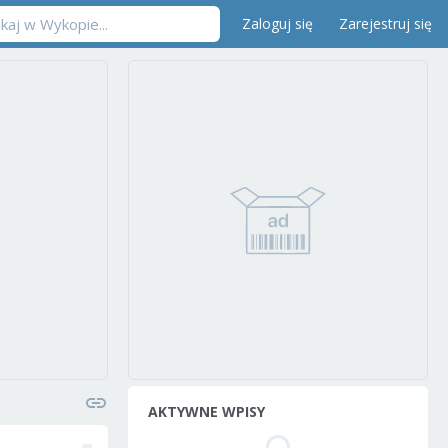
Zaloguj się
Zarejestruj się
AKTYWNE WPISY