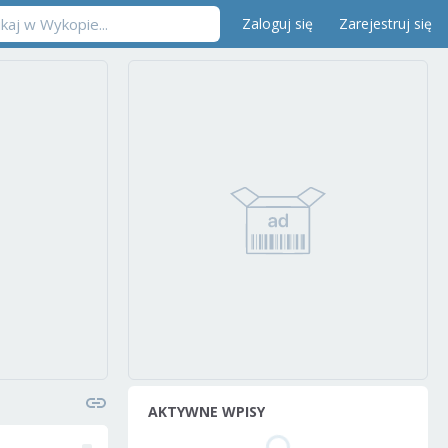
Zaloguj się
Zarejestruj się
AKTYWNE WPISY