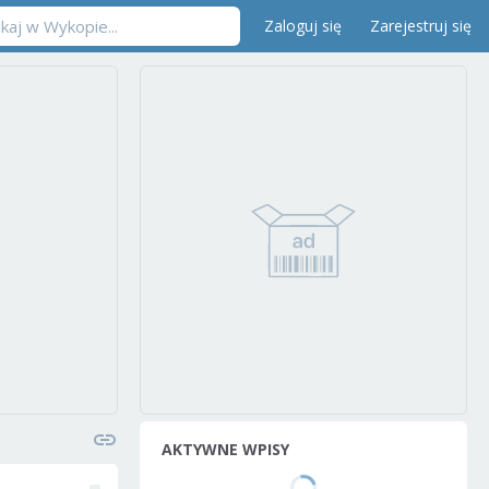
Zaloguj się
Zarejestruj się
AKTYWNE WPISY