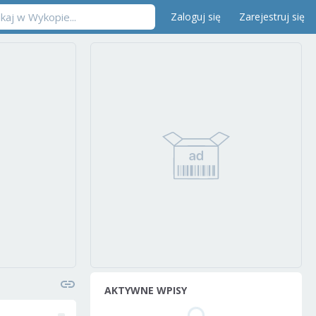
Zaloguj się
Zarejestruj się
AKTYWNE WPISY