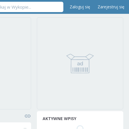
Zaloguj się
Zarejestruj się
AKTYWNE WPISY