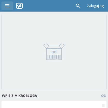
Zaloguj się
WPIS Z MIKROBLOGA