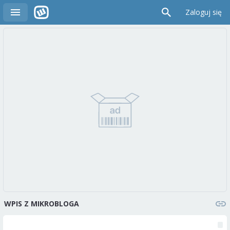
Zaloguj się
WPIS Z MIKROBLOGA