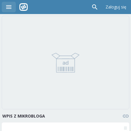
Zaloguj się
WPIS Z MIKROBLOGA