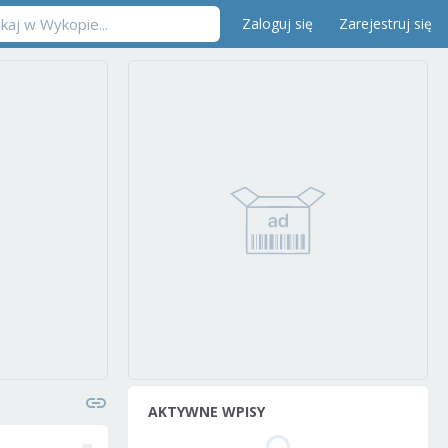
Zaloguj się
Zarejestruj się
AKTYWNE WPISY