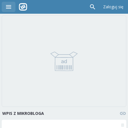
Zaloguj się
WPIS Z MIKROBLOGA