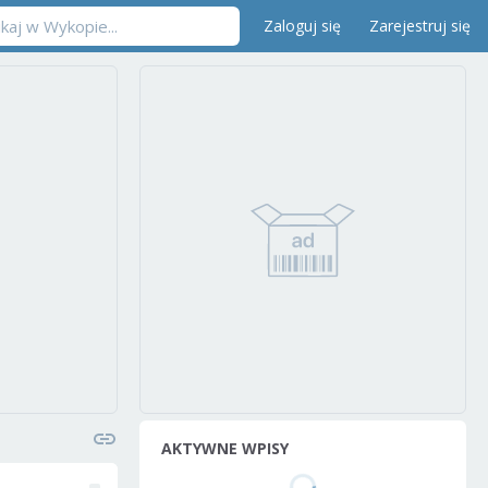
Zaloguj się
Zarejestruj się
AKTYWNE WPISY